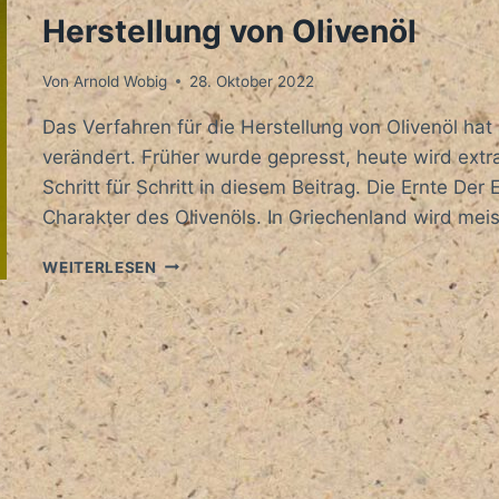
Herstellung von Olivenöl
Von
Arnold Wobig
28. Oktober 2022
Das Verfahren für die Herstellung von Olivenöl hat
verändert. Früher wurde gepresst, heute wird extrah
Schritt für Schritt in diesem Beitrag. Die Ernte De
Charakter des Olivenöls. In Griechenland wird m
HERSTELLUNG
WEITERLESEN
VON
OLIVENÖL