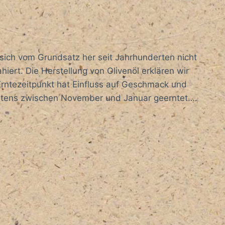
 sich vom Grundsatz her seit Jahrhunderten nicht
iert. Die Herstellung von Olivenöl erklären wir
r Erntezeitpunkt hat Einfluss auf Geschmack und
eistens zwischen November und Januar geerntet….