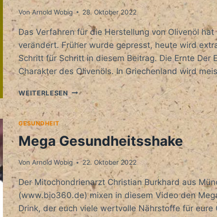
Von
Arnold Wobig
28. Oktober 2022
Das Verfahren für die Herstellung von Olivenöl hat
verändert. Früher wurde gepresst, heute wird extrah
Schritt für Schritt in diesem Beitrag. Die Ernte De
Charakter des Olivenöls. In Griechenland wird m
HERSTELLUNG
WEITERLESEN
VON
OLIVENÖL
GESUNDHEIT
Mega Gesundheitsshake
Von
Arnold Wobig
22. Oktober 2022
Der Mitochondrienarzt Christian Burkhard aus M
(www.bio360.de) mixen in diesem Video den Mega
Drink, der euch viele wertvolle Nährstoffe für eu