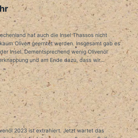
hr
echenland hat auch die Insel Thassos nicht
 kaum Oliven geerntet werden. Insgesamt gab es
der Insel. Dementsprechend wenig Olivenöl
 Verknappung und am Ende dazu, dass wir…
venöl 2023 ist extrahiert. Jetzt wartet das