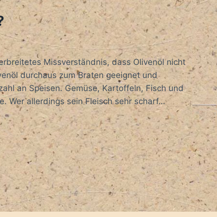
?
verbreitetes Missverständnis, dass Olivenöl nicht
ivenöl durchaus zum Braten geeignet und
zahl an Speisen. Gemüse, Kartoffeln, Fisch und
e. Wer allerdings sein Fleisch sehr scharf…