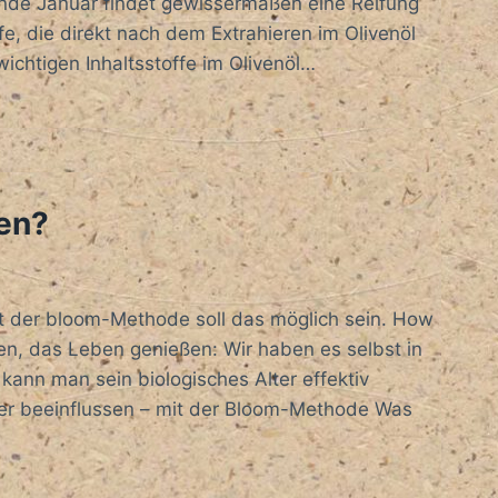
 Ende Januar findet gewissermaßen eine Reifung
fe, die direkt nach dem Extrahieren im Olivenöl
ichtigen Inhaltsstoffe im Olivenöl…
sen?
it der bloom-Methode soll das möglich sein. How
en, das Leben genießen: Wir haben es selbst in
kann man sein biologisches Alter effektiv
er beeinflussen – mit der Bloom-Methode Was