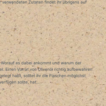
r verwendeten Zutaten findet ihr übrigens auf
n. Worauf es dabei ankommt und warum der
ier. Einen Vorrat von Olivenöl richtig aufbewahren
elegt habt, solltet ihr die Flaschen möglichst
verfügen sollte, hat…