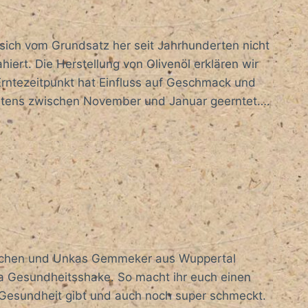
 sich vom Grundsatz her seit Jahrhunderten nicht
iert. Die Herstellung von Olivenöl erklären wir
r Erntezeitpunkt hat Einfluss auf Geschmack und
eistens zwischen November und Januar geerntet….
ünchen und Unkas Gemmeker aus Wuppertal
 Gesundheitsshake. So macht ihr euch einen
re Gesundheit gibt und auch noch super schmeckt.