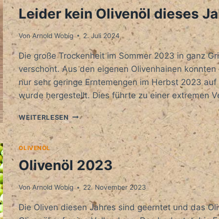
Leider kein Olivenöl dieses Ja
Von
Arnold Wobig
2. Juli 2024
Die große Trockenheit im Sommer 2023 in ganz Gri
verschont. Aus den eigenen Olivenhainen konnten
nur sehr geringe Erntemengen im Herbst 2023 auf 
wurde hergestellt. Dies führte zu einer extremen
LEIDER
WEITERLESEN
KEIN
OLIVENÖL
DIESES
OLIVENÖL
JAHR
Olivenöl 2023
Von
Arnold Wobig
22. November 2023
Die Oliven diesen Jahres sind geerntet und das Oli