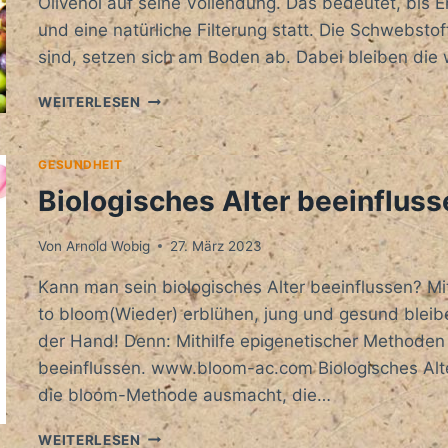
Olivenöl auf seine Vollendung. Das bedeutet, bis
und eine natürliche Filterung statt. Die Schwebstof
sind, setzen sich am Boden ab. Dabei bleiben die w
OLIVENÖL
WEITERLESEN
2023
GESUNDHEIT
Biologisches Alter beeinflus
Von
Arnold Wobig
27. März 2023
Kann man sein biologisches Alter beeinflussen? M
to bloom(Wieder) erblühen, jung und gesund bleib
der Hand! Denn: Mithilfe epigenetischer Methoden 
beeinflussen. www.bloom-ac.com Biologisches Alt
die bloom-Methode ausmacht, die…
BIOLOGISCHES
WEITERLESEN