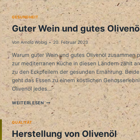
ALTER
BEEINFLUSSEN?
GESUNDHEIT
Guter Wein und gutes Olivenö
Von
Arnold Wobig
20. Februar 2023
Warum guter Wein und gutes Olivenöl zusammen pas
zur mediterranen Küche in diesen Ländern zählt a
zu den Eckpfeilern der gesunden Ernährung. Beide 
geht das Essen zu einem köstlichen Genusserlebni
Olivenöl jedes…
GUTER
WEITERLESEN
WEIN
UND
GUTES
QUALITÄT
OLIVENÖL
Herstellung von Olivenöl