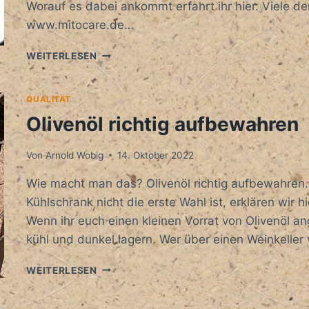
Worauf es dabei ankommt erfahrt ihr hier. Viele de
www.mitocare.de…
MEGA
WEITERLESEN
GESUNDHEITSSHAKE
QUALITÄT
Olivenöl richtig aufbewahren
Von
Arnold Wobig
14. Oktober 2022
Wie macht man das? Olivenöl richtig aufbewahre
Kühlschrank nicht die erste Wahl ist, erklären wir h
Wenn ihr euch einen kleinen Vorrat von Olivenöl ang
kühl und dunkel lagern. Wer über einen Weinkeller 
OLIVENÖL
WEITERLESEN
RICHTIG
AUFBEWAHREN