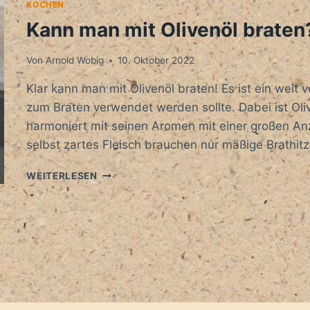
KOCHEN
Kann man mit Olivenöl braten
Von
Arnold Wobig
10. Oktober 2022
Klar kann man mit Olivenöl braten! Es ist ein weit 
zum Braten verwendet werden sollte. Dabei ist Ol
harmoniert mit seinen Aromen mit einer großen An
selbst zartes Fleisch brauchen nur mäßige Brathitz
KANN
WEITERLESEN
MAN
MIT
OLIVENÖL
BRATEN?