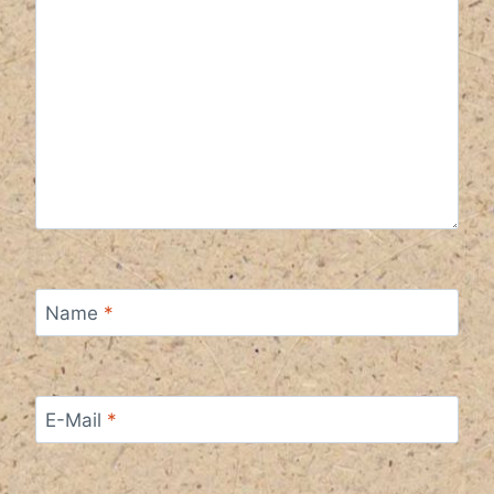
Name
*
E-Mail
*