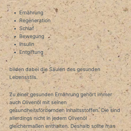
Ernährung
Regeneration
Schlaf
Bewegung
Insulin
Entgiftung
bilden dabei die Säulen des gesunden
Lebensstils.
Zu einer gesunden Ernährung gehört immer
auch Olivenöl mit seinen
gesundheitsfördernden Inhaltsstoffen. Die sind
allerdings nicht in jedem Olivenöl
gleichermaßen enthalten. Deshalb sollte man