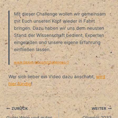
Mit dieser Challenge wollen wir gemeinsam
mit Euch unseren Kopf wieder in Fahrt
bringen. Dazu haben wir uns dem neusten
Stand der Wissenschaft bedient, Experten
eingeladen und unsere eigene Erfahrung
einfließen lassen.
www.bloom-ac.com/challenges-1
Wer sich lieber ein Video dazu anschaut,
wird
hier fündig
!
Beitragsnavigation
ZURÜCK
WEITER
Guter Wein und gutes
Olivenöl 2023